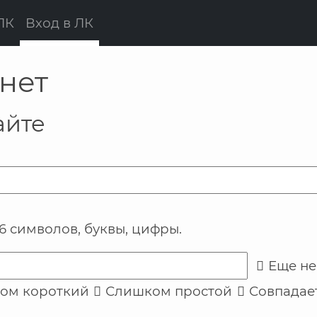
Current page:
ЛК
Вход в ЛК
нет
айте
 6 символов
,
буквы
,
цифры
.
Еще не
ом короткий
Слишком простой
Совпадае