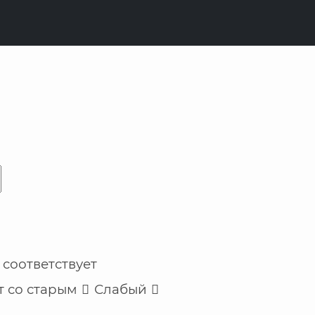
Посетитель
 соответствует
т со старым
Слабый